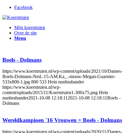
Facebook
Mijn koerstruien
Over de site
Menu
Boels - Dolmans
https://www.koerstruien.nl/wp-content/uploads/2021/10/Dames-
Boels-Dolmans-Ned.-15-AM.Ka_.-mouw-Megan-Guarnier-
533x800-1.jpg
800
533
Hein nunbrabander
https://www.koerstruien.nl/wp-
content/uploads/2015/11/Koerstruien1-300x75.png
Hein
nunbrabander
2021-10-08 12:18:11
2021-10-08 12:18:11
Boels -
Dolmans
Wereldkampioen '16 Vrouwen = Boels - Dolmans
https://www.koerstruien.nl/wp-content/uploads/2020/11/Dames-