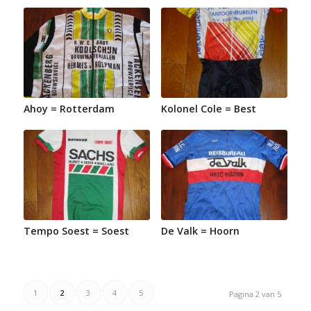
Ahoy = Rotterdam
Kolonel Cole = Best
Tempo Soest = Soest
De Valk = Hoorn
1
2
3
4
5
Pagina 2 van 5