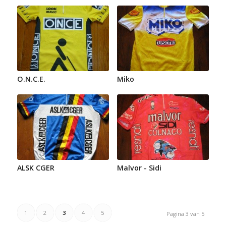
O.N.C.E.
Miko
ALSK CGER
Malvor - Sidi
1
2
3
4
5
Pagina 3 van 5