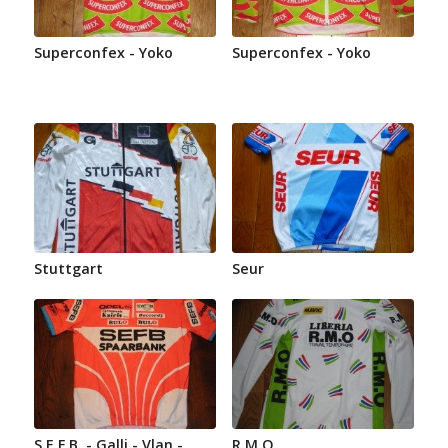
Superconfex - Yoko
Superconfex - Yoko
Stuttgart
Seur
S.E.F.B. - Galli - Vlan -
R.M.O.