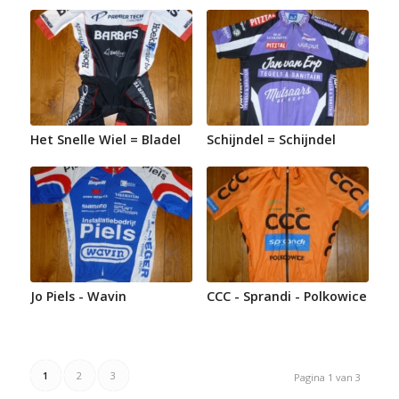
Het Snelle Wiel = Bladel
Schijndel = Schijndel
Jo Piels - Wavin
CCC - Sprandi - Polkowice
1
2
3
Pagina 1 van 3