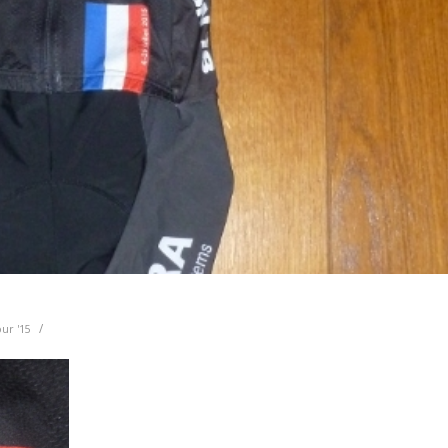
/
our '15