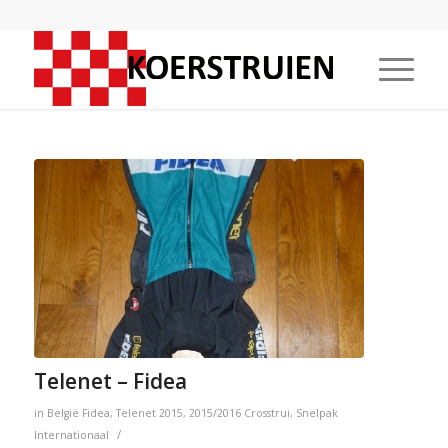
Telenet – Fidea
in
België
Fidea
,
Telenet
2015
,
2015/2016
Crosstrui
,
Snelpak
/
Internationaal