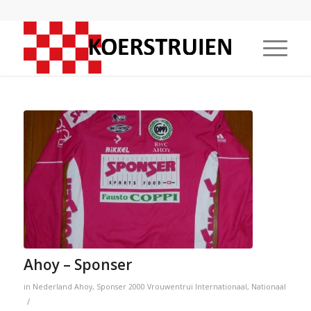
Ahoy – Sponser
in
Nederland
Ahoy
,
Sponser
2000
Vrouwentrui
Internationaal
,
Nationaal
/