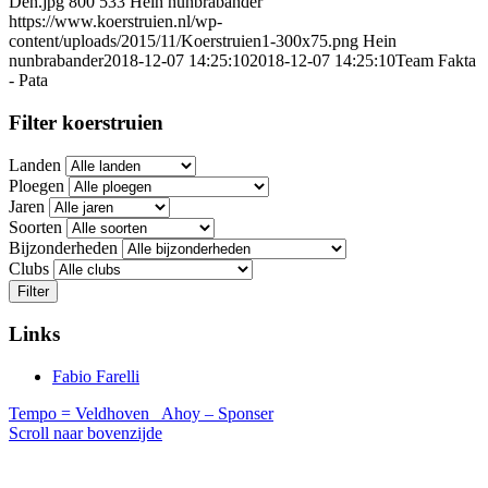
Den.jpg
800
533
Hein nunbrabander
https://www.koerstruien.nl/wp-
content/uploads/2015/11/Koerstruien1-300x75.png
Hein
nunbrabander
2018-12-07 14:25:10
2018-12-07 14:25:10
Team Fakta
- Pata
Filter koerstruien
Landen
Ploegen
Jaren
Soorten
Bijzonderheden
Clubs
Filter
Links
Fabio Farelli
Tempo = Veldhoven
Ahoy – Sponser
Scroll naar bovenzijde