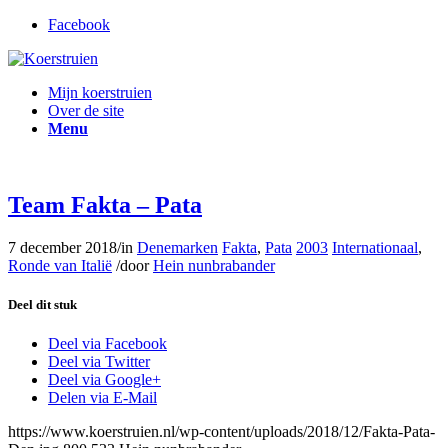
Facebook
Mijn koerstruien
Over de site
Menu
Team Fakta – Pata
7 december 2018
/
in
Denemarken
Fakta
,
Pata
2003
Internationaal
,
Ronde van Italië
/
door
Hein nunbrabander
Deel dit stuk
Deel via Facebook
Deel via Twitter
Deel via Google+
Delen via E-Mail
https://www.koerstruien.nl/wp-content/uploads/2018/12/Fakta-Pata-