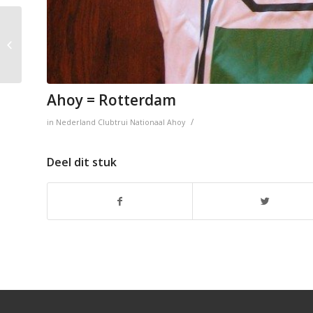
Willebrord Wil Vooruit
= Sint Willebrord
(Kärcher)
Ahoy = Rotterdam
/
in
Nederland
Clubtrui
Nationaal
Ahoy
Deel dit stuk