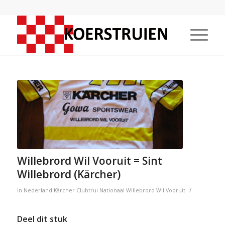
Willebrord Wil Vooruit = Sint
Willebrord (Kärcher)
/
in
Nederland
Kärcher
Clubtrui
Nationaal
Willebrord Wil Vooruit
Deel dit stuk