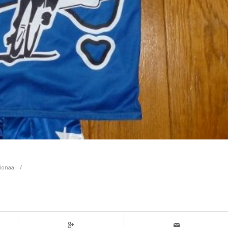
/
ionaal