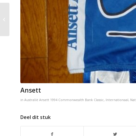
De Spartaan = Rijswijk
Ansett
in
Australië
Ansett
1994
Commonwealth Bank Classic
,
Internationaal
,
Nat
Deel dit stuk