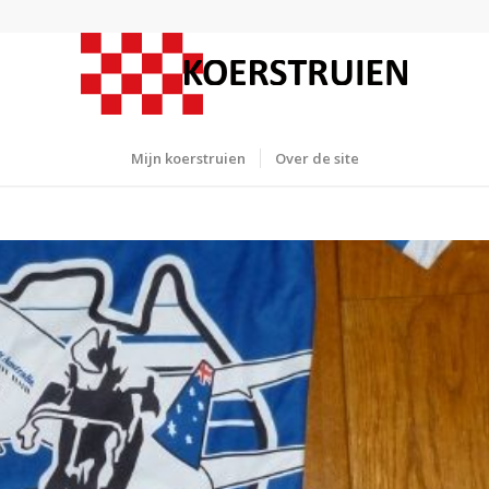
Mijn koerstruien
Over de site