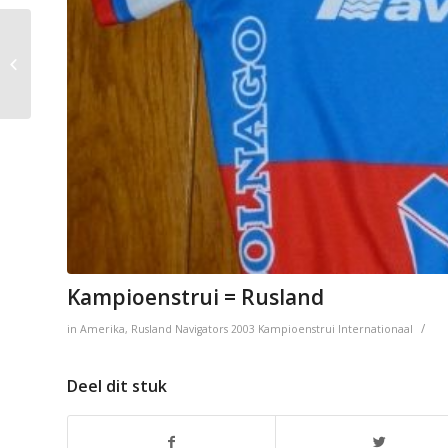
Ansett
Kampioenstrui = Rusland
/
in
Amerika
,
Rusland
Navigators
2003
Kampioenstrui
Internationaal
Deel dit stuk