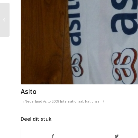
RWC Ahoy = Rotterdam
Asito
/
in
Nederland
Asito
2008
Internationaal
,
Nationaal
Deel dit stuk