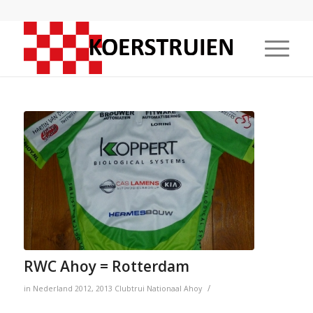
RWC Ahoy = Rotterdam
/
in
Nederland
2012
,
2013
Clubtrui
Nationaal
Ahoy