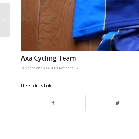
AVP – Viditel – de Vries
Axa Cycling Team
/
in
Nederland
AXA
2003
Nationaal
Deel dit stuk