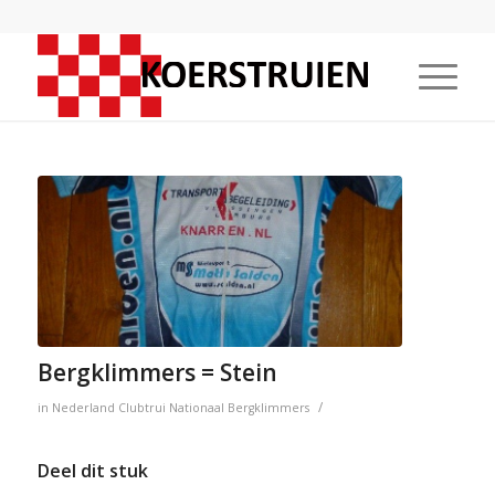
Bergklimmers = Stein
/
in
Nederland
Clubtrui
Nationaal
Bergklimmers
Deel dit stuk