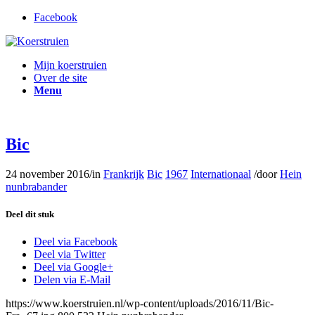
Facebook
Mijn koerstruien
Over de site
Menu
Bic
24 november 2016
/
in
Frankrijk
Bic
1967
Internationaal
/
door
Hein
nunbrabander
Deel dit stuk
Deel via Facebook
Deel via Twitter
Deel via Google+
Delen via E-Mail
https://www.koerstruien.nl/wp-content/uploads/2016/11/Bic-