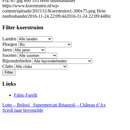
Fra.-67.jpg
800
533
Hein nunbrabander
https://www.koerstruien.nl/wp-
content/uploads/2015/11/Koerstruien1-300x75.png
Hein
nunbrabander
2016-11-24 22:09:44
2016-11-24 22:09:44
Bic
Filter koerstruien
Landen
Ploegen
Jaren
Soorten
Bijzonderheden
Clubs
Filter
Links
Fabio Farelli
Lotto – Belisol
Supermercati Brianzoli – Château d’Ax
Scroll naar bovenzijde