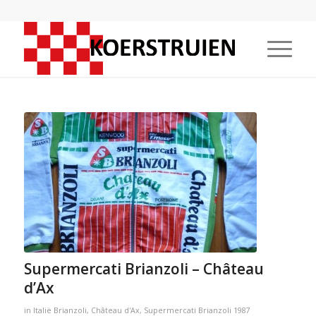
Supermercati Brianzoli – Château
d’Ax
in
Italië
Brianzoli
,
Château d'Ax
,
Supermercati Brianzoli
1987