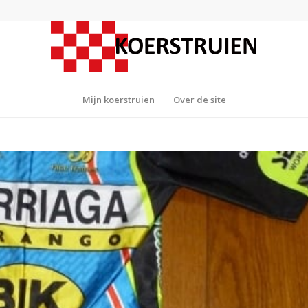
Mijn koerstruien
Over de site