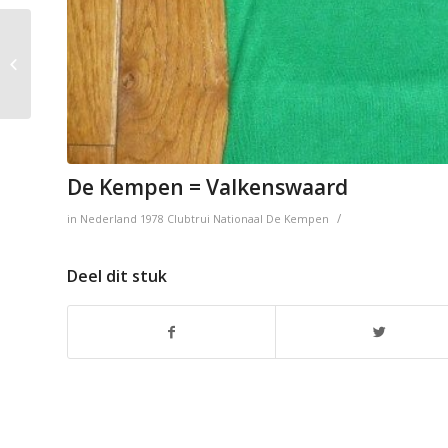
De Grensstreek =
Ysselsteyn L
De Kempen = Valkenswaard
/
in
Nederland
1978
Clubtrui
Nationaal
De Kempen
Deel dit stuk