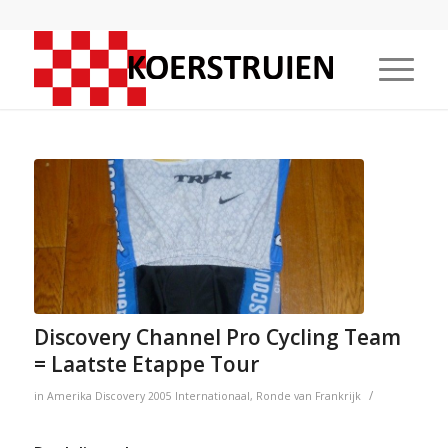
Discovery Channel Pro Cycling Team
= Laatste Etappe Tour
/
in
Amerika
Discovery
2005
Internationaal
,
Ronde van Frankrijk