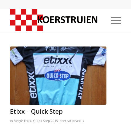
Etixx – Quick Step
/
in
België
Etixx
,
Quick.Step
2015
Internationaal