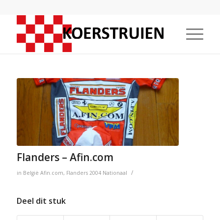
Flanders – Afin.com
/
in
België
Afin.com
,
Flanders
2004
Nationaal
Deel dit stuk