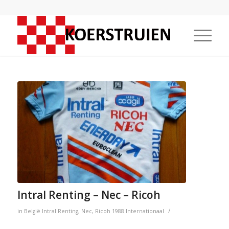
Intral Renting – Nec – Ricoh
/
in
België
Intral Renting
,
Nec
,
Ricoh
1988
Internationaal