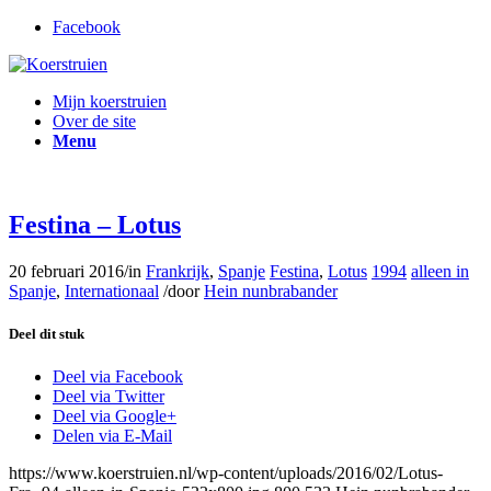
Facebook
Mijn koerstruien
Over de site
Menu
Festina – Lotus
20 februari 2016
/
in
Frankrijk
,
Spanje
Festina
,
Lotus
1994
alleen in
Spanje
,
Internationaal
/
door
Hein nunbrabander
Deel dit stuk
Deel via Facebook
Deel via Twitter
Deel via Google+
Delen via E-Mail
https://www.koerstruien.nl/wp-content/uploads/2016/02/Lotus-