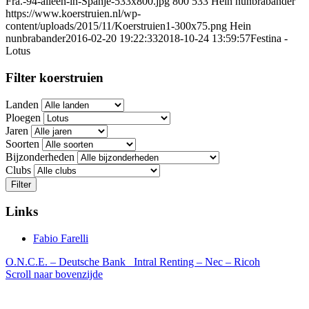
Fra.-94-alleen-in-Spanje-533x800.jpg
800
533
Hein nunbrabander
https://www.koerstruien.nl/wp-
content/uploads/2015/11/Koerstruien1-300x75.png
Hein
nunbrabander
2016-02-20 19:22:33
2018-10-24 13:59:57
Festina -
Lotus
Filter koerstruien
Landen
Ploegen
Jaren
Soorten
Bijzonderheden
Clubs
Filter
Links
Fabio Farelli
O.N.C.E. – Deutsche Bank
Intral Renting – Nec – Ricoh
Scroll naar bovenzijde