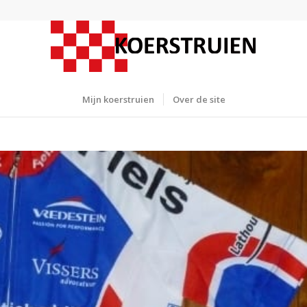
Mijn koerstruien
Over de site