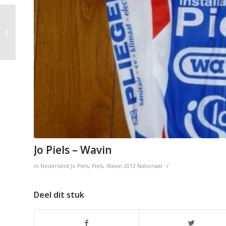
Tönissteiner – Saxon
Jo Piels – Wavin
/
in
Nederland
Jo Piels
,
Piels
,
Wavin
2012
Nationaal
Deel dit stuk