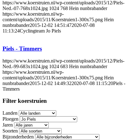
https://www.koerstruien.nl/wp-content/uploads/2015/12/Piels-
Ned.-07-768x1024.jpg
1024
768
Hein nunbrabander
https://www.koerstruien.nl/wp-
content/uploads/2015/11/Koerstruien1-300x75.png
Hein
nunbrabander
2015-12-02 14:51:47
2020-07-08
11:13:24
Cyclingteam Jo Piels
Piels - Timmers
https://www.koerstruien.nl/wp-content/uploads/2015/12/Piels-
Ned.-99-683x1024.jpg
1024
683
Hein nunbrabander
https://www.koerstruien.nl/wp-
content/uploads/2015/11/Koerstruien1-300x75.png
Hein
nunbrabander
2015-12-02 14:49:32
2020-07-08 11:15:20
Piels -
Timmers
Filter koerstruien
Landen
Ploegen
Jaren
Soorten
Bijzonderheden