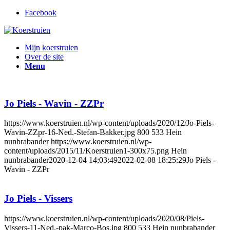
Facebook
Mijn koerstruien
Over de site
Menu
Jo Piels - Wavin - ZZPr
https://www.koerstruien.nl/wp-content/uploads/2020/12/Jo-Piels-
Wavin-ZZpr-16-Ned.-Stefan-Bakker.jpg
800
533
Hein
nunbrabander
https://www.koerstruien.nl/wp-
content/uploads/2015/11/Koerstruien1-300x75.png
Hein
nunbrabander
2020-12-04 14:03:49
2022-02-08 18:25:29
Jo Piels -
Wavin - ZZPr
Jo Piels - Vissers
https://www.koerstruien.nl/wp-content/uploads/2020/08/Piels-
Vissers-11-Ned.-pak-Marco-Bos.jpg
800
533
Hein nunbrabander