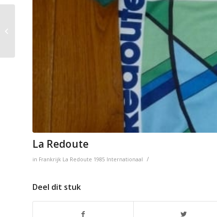
Cofidis
La Redoute
/
in
Frankrijk
La Redoute
1985
Internationaal
Deel dit stuk