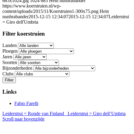
683x1024.jpg
1024
683
Hein nunbrabander
https://www.koerstruien.nl/wp-
content/uploads/2015/11/Koerstruien1-300x75.png
Hein
nunbrabander
2015-12-15 12:34:07
2015-12-15 12:34:07
Leiderstrui
= Giro dell'Umbria
Filter koerstruien
Landen
Ploegen
Jaren
Soorten
Bijzonderheden
Clubs
Filter
Links
Fabio Farelli
Leiderstrui = Ronde van Finland
Leiderstrui = Giro dell’Umbria
Scroll naar bovenzijde