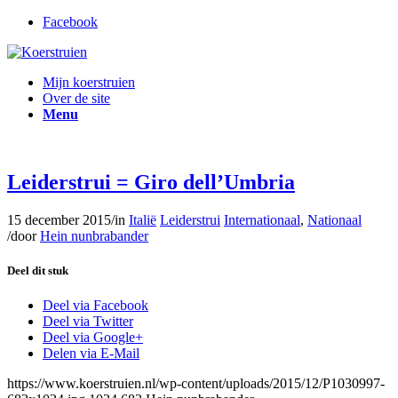
Facebook
Mijn koerstruien
Over de site
Menu
Leiderstrui = Giro dell’Umbria
15 december 2015
/
in
Italië
Leiderstrui
Internationaal
,
Nationaal
/
door
Hein nunbrabander
Deel dit stuk
Deel via Facebook
Deel via Twitter
Deel via Google+
Delen via E-Mail
https://www.koerstruien.nl/wp-content/uploads/2015/12/P1030997-