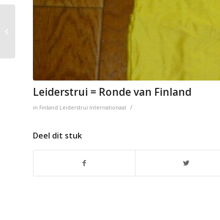
Puntentrui = Ronde
Europese
Gemeenschap
Leiderstrui = Ronde van Finland
/
in
Finland
Leiderstrui
Internationaal
Deel dit stuk