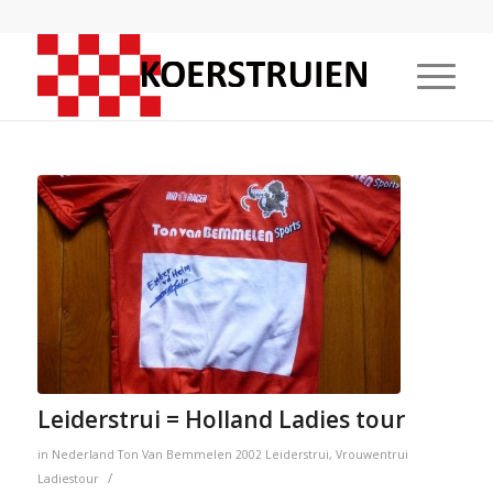
Leiderstrui = Holland Ladies tour
in
Nederland
Ton Van Bemmelen
2002
Leiderstrui
,
Vrouwentrui
/
Ladiestour