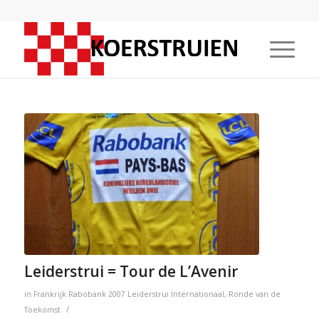
Leiderstrui = Tour de L’Avenir
in
Frankrijk
Rabobank
2007
Leiderstrui
Internationaal
,
Ronde van de
/
Toekomst