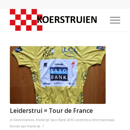
Leiderstrui = Tour de France
in
Denemarken
,
Frankrijk
Saxo Bank
2010
Leiderstrui
Internationaal
,
/
Ronde van Frankrijk