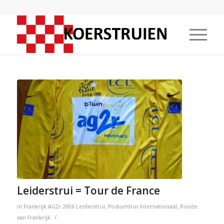
Leiderstrui = Tour de France
in
Frankrijk
AG2r
2006
Leiderstrui
,
Podiumtrui
Internationaal
,
Ronde
/
van Frankrijk