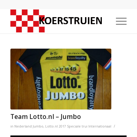
Team Lotto.nl – Jumbo
/
in
Nederland
Jumbo
,
Lotto.nl
2017
Speciale trui
Internationaal