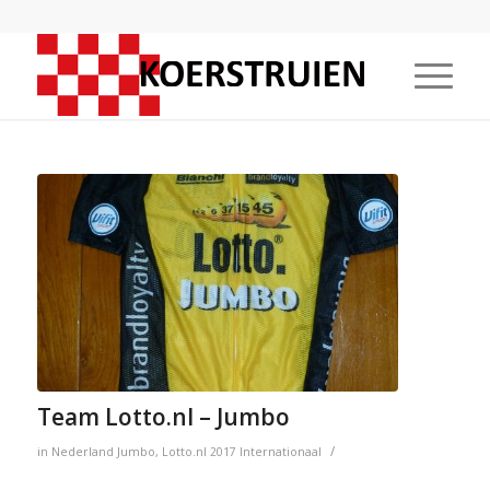
Team Lotto.nl – Jumbo
/
in
Nederland
Jumbo
,
Lotto.nl
2017
Internationaal