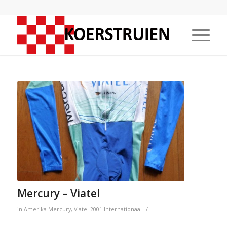
Mercury – Viatel
/
in
Amerika
Mercury
,
Viatel
2001
Internationaal