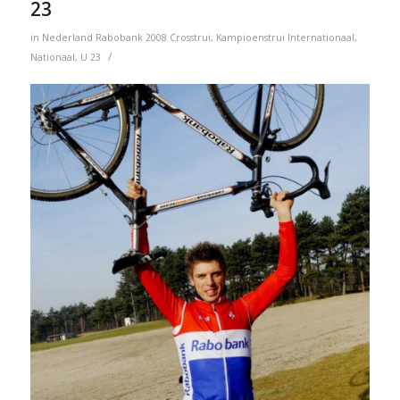
23
in
Nederland
Rabobank
2008
Crosstrui
,
Kampioenstrui
Internationaal
,
/
Nationaal
,
U 23