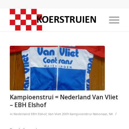
Kampioenstrui = Nederland Van Vliet
– EBH Elshof
/
in
Nederland
EBH Elshof
,
Van Vliet
2009
Kampioenstrui
Nationaal
,
NK