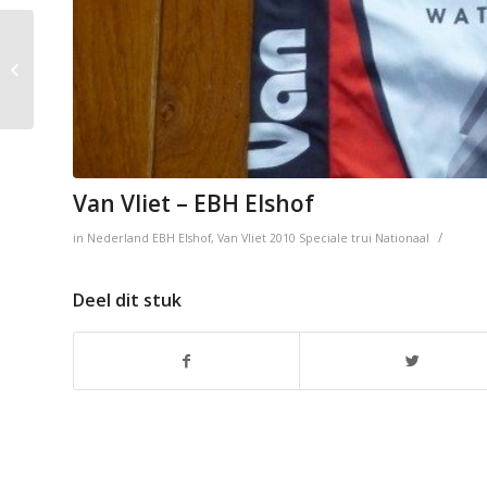
Van Vliet – EBH Elshof
Van Vliet – EBH Elshof
/
in
Nederland
EBH Elshof
,
Van Vliet
2010
Speciale trui
Nationaal
Deel dit stuk