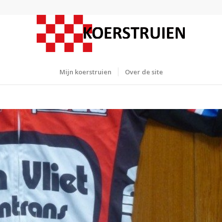
Mijn koerstruien
Over de site