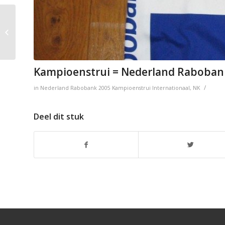
Mutuelle de Seine-et-
Marne
Kampioenstrui = Nederland Raboban
/
in
Nederland
Rabobank
2005
Kampioenstrui
Internationaal
,
NK
Deel dit stuk