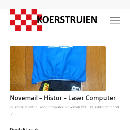
Novemail – Histor – Laser Computer
in
Frankrijk
Histor
,
Laser Computer
,
Novemail
1993
,
1994
Internationaal
/
Deel dit stuk