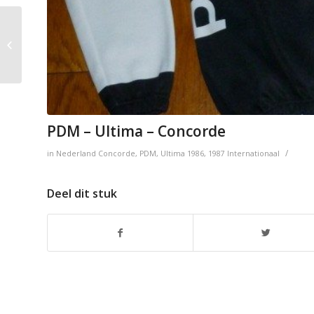
PDM – Gin MG
PDM – Ultima – Concorde
/
in
Nederland
Concorde
,
PDM
,
Ultima
1986
,
1987
Internationaal
Deel dit stuk