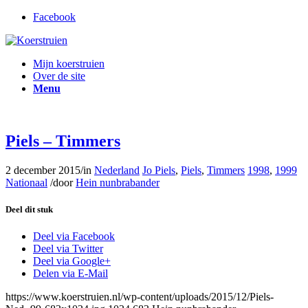
Facebook
Mijn koerstruien
Over de site
Menu
Piels – Timmers
2 december 2015
/
in
Nederland
Jo Piels
,
Piels
,
Timmers
1998
,
1999
Nationaal
/
door
Hein nunbrabander
Deel dit stuk
Deel via Facebook
Deel via Twitter
Deel via Google+
Delen via E-Mail
https://www.koerstruien.nl/wp-content/uploads/2015/12/Piels-