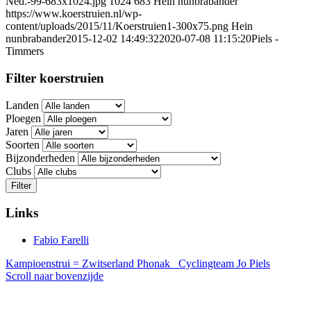
Ned.-99-683x1024.jpg
1024
683
Hein nunbrabander
https://www.koerstruien.nl/wp-
content/uploads/2015/11/Koerstruien1-300x75.png
Hein
nunbrabander
2015-12-02 14:49:32
2020-07-08 11:15:20
Piels -
Timmers
Filter koerstruien
Landen
Ploegen
Jaren
Soorten
Bijzonderheden
Clubs
Filter
Links
Fabio Farelli
Kampioenstrui = Zwitserland Phonak
Cyclingteam Jo Piels
Scroll naar bovenzijde