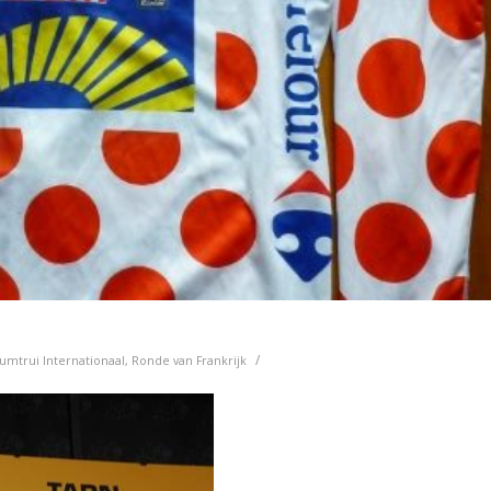
/
umtrui
Internationaal
,
Ronde van Frankrijk