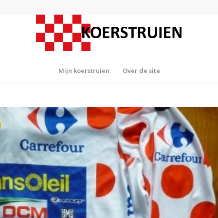
Mijn koerstruien
Over de site