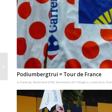
Rabo Women Cycling
Team
Podiumbergtrui = Tour de France
in
Frankrijk
,
Nederland
DCM
,
Vacansoleil
2011
Bergtrui
,
Leiderstrui
,
Podi