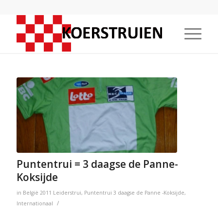
Puntentrui = 3 daagse de Panne-
Koksijde
in
België
2011
Leiderstrui
,
Puntentrui
3 daagse de Panne -Koksijde
,
/
Internationaal