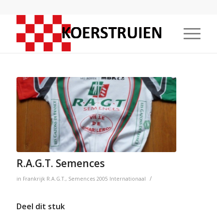
R.A.G.T. Semences
/
in
Frankrijk
R.A.G.T.
,
Semences
2005
Internationaal
Deel dit stuk