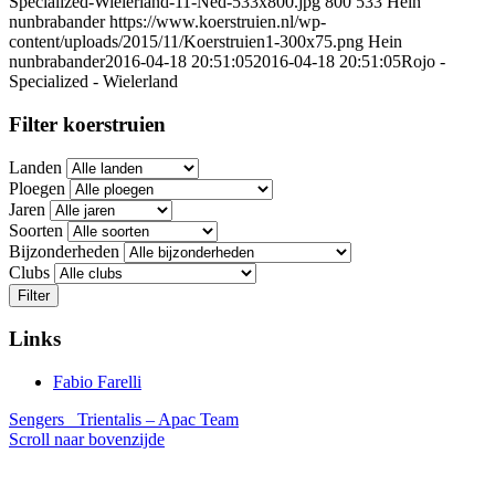
Specialized-Wielerland-11-Ned-533x800.jpg
800
533
Hein
nunbrabander
https://www.koerstruien.nl/wp-
content/uploads/2015/11/Koerstruien1-300x75.png
Hein
nunbrabander
2016-04-18 20:51:05
2016-04-18 20:51:05
Rojo -
Specialized - Wielerland
Filter koerstruien
Landen
Ploegen
Jaren
Soorten
Bijzonderheden
Clubs
Filter
Links
Fabio Farelli
Sengers
Trientalis – Apac Team
Scroll naar bovenzijde