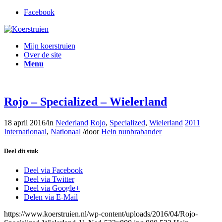
Facebook
Mijn koerstruien
Over de site
Menu
Rojo – Specialized – Wielerland
18 april 2016
/
in
Nederland
Rojo
,
Specialized
,
Wielerland
2011
Internationaal
,
Nationaal
/
door
Hein nunbrabander
Deel dit stuk
Deel via Facebook
Deel via Twitter
Deel via Google+
Delen via E-Mail
https://www.koerstruien.nl/wp-content/uploads/2016/04/Rojo-