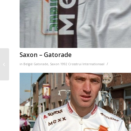
Saxon – Gatorade
Saxo Bank – Tinkoff
/
in
België
Gatorade
,
Saxon
1992
Crosstrui
Internationaal
Bank