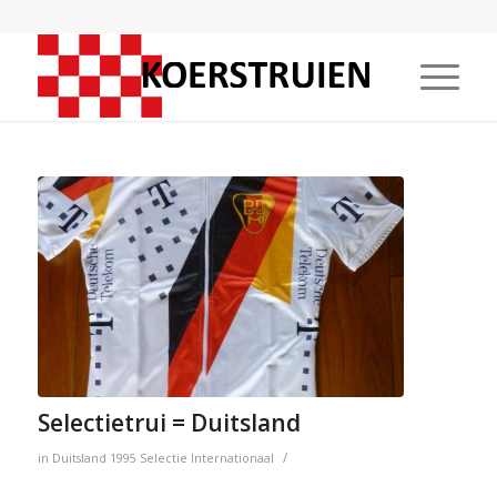
Selectietrui = Duitsland
/
in
Duitsland
1995
Selectie
Internationaal